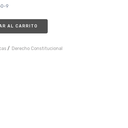
60-9
AR AL CARRITO
icas
/
Derecho Constitucional