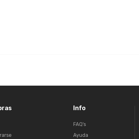
pras
Info
FAQ's
rarse
Ayuda