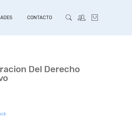
DADES
CONTACTO
racion Del Derecho
vo
ock