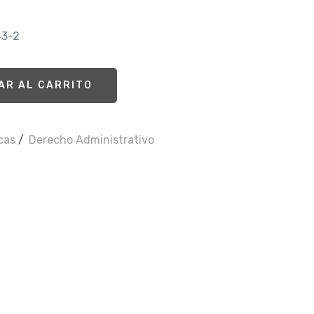
43-2
AR AL CARRITO
icas
/
Derecho Administrativo