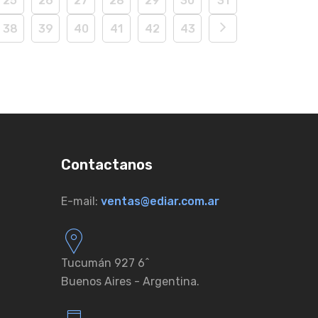
25
26
27
28
29
30
31
38
39
40
41
42
43
Contactanos
E-mail:
ventas@ediar.com.ar
Tucumán 927 6ˆ
Buenos Aires - Argentina.