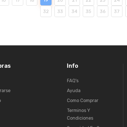
16
17
18
20
21
22
23
24
32
33
34
35
36
37
pras
Info
FAQ's
rarse
Ayuda
o
Como Comprar
Terminos Y
Condiciones