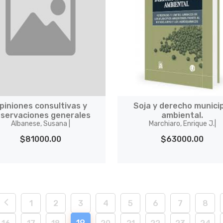
piniones consultivas y
Soja y derecho munici
servaciones generales
ambiental.
Albanese, Susana |
Marchiaro, Enrique J.|
$81000.00
$63000.00
1
2
3
4
5
6
7
8
19