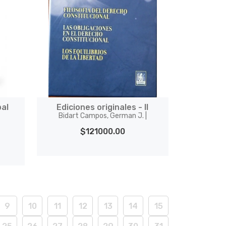
pal
Ediciones originales - II
Bidart Campos, German J. |
$121000.00
9
10
11
12
13
14
15