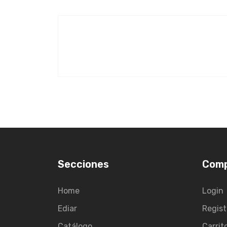
Secciones
Com
Home
Login
Ediar
Regist
Catálogo
Carrit