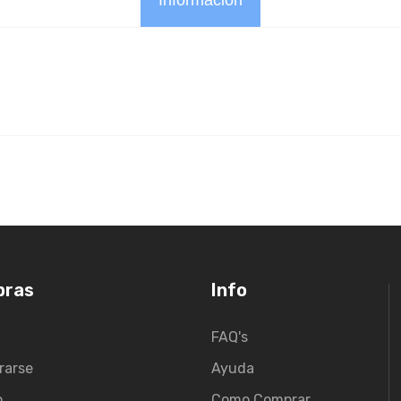
Información
pras
Info
FAQ's
rarse
Ayuda
o
Como Comprar