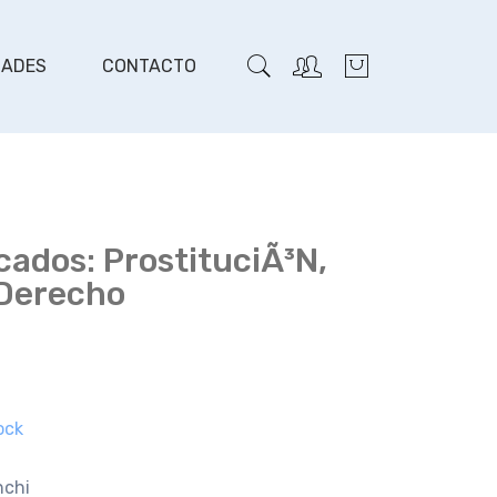
DADES
CONTACTO
ados: ProstituciÃ³n,
 Derecho
ock
nchi