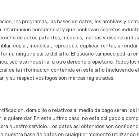
cion, los programas, las bases de datos, los archivos y dem
n informacion confidencial y que conllevan secretos industr
derecho de autor, patentes, modelos, marcas y disenos industr
ar, copiar, modificar, reproducir, duplicar, rentar, arrendar, 
a forma ninguna parte del sitio. El usuario tampoco podra re
ca, secreto industrial u otro derecho propietario. Todos lo
rcial de la informacion contenida en este sitio (incluyendo 
r, y su respectivos logos son marcas registradas.
ificacion, domicilio o relativos al medio de pago seran los i
diar le quiere dar. En este ultimo caso, no esta obligado a co
ra nuestro servicio. Los datos asi obtenidos son confidenci
en nuestra base de datos en cualquier momento utilizando s