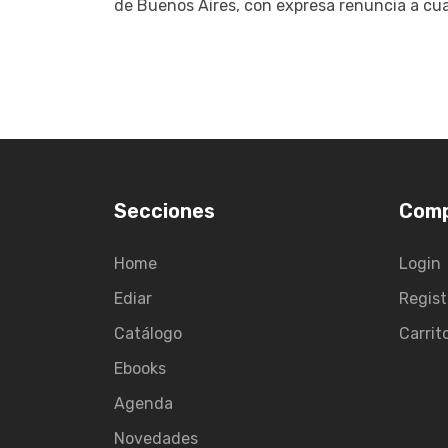
de Buenos Aires, con expresa renuncia a cua
Secciones
Com
Home
Login
Ediar
Regist
Catálogo
Carrit
Ebooks
Agenda
Novedades