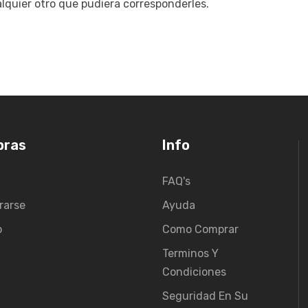
lquier otro que pudiera corresponderles.
pras
Info
FAQ's
rarse
Ayuda
o
Como Comprar
Terminos Y
Condiciones
Seguridad En Su