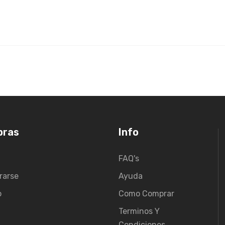
pras
Info
FAQ's
rarse
Ayuda
o
Como Comprar
Terminos Y
Condiciones