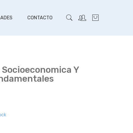
DADES
CONTACTO
n Socioeconomica Y
ndamentales
ock