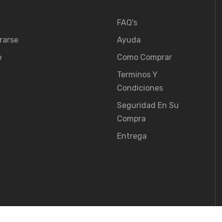
FAQ's
rarse
Ayuda
o
Como Comprar
Terminos Y
Condiciones
Seguridad En Su
Compra
Entrega