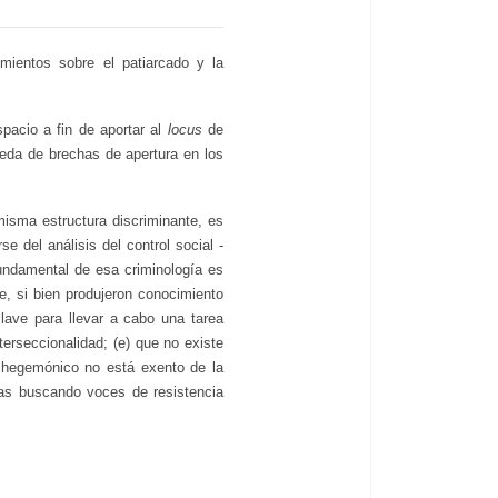
mientos sobre el patiarcado y la
acio a fin de aportar al
locus
de
ueda de brechas de apertura en los
 misma estructura discriminante, es
se del análisis del control social -
fundamental de esa criminología es
e, si bien produjeron conocimiento
 llave para llevar a cabo una tarea
terseccionalidad; (e) que no existe
y hegemónico no está exento de la
ias buscando voces de resistencia