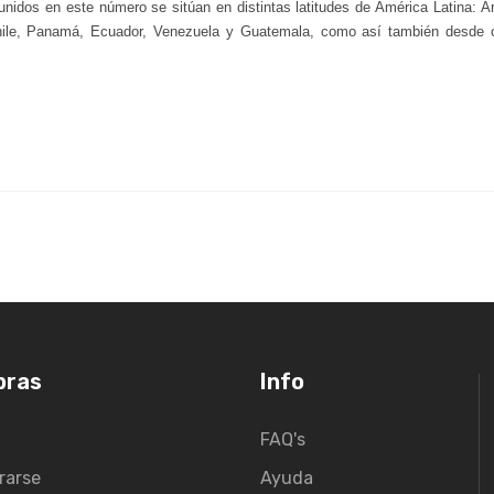
unidos en este número se sitúan en distintas latitudes de América Latina: 
Chile, Panamá, Ecuador, Venezuela y Guatemala, como así también desde o
pras
Info
FAQ's
rarse
Ayuda