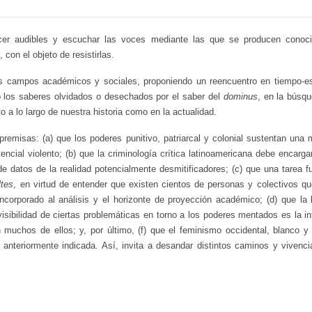
cer audibles y escuchar las voces mediante las que se producen conoci
 con el objeto de resistirlas.
tos campos académicos y sociales, proponiendo un reencuentro en tiempo-esp
 los saberes olvidados o desechados por el saber del
dominus
, en la búsq
o a lo largo de nuestra historia como en la actualidad.
 premisas: (a) que los poderes punitivo, patriarcal y colonial sustentan una
encial violento; (b) que la criminología crítica latinoamericana debe encargar
 de datos de la realidad potencialmente desmitificadores; (c) que una tarea 
ltes
, en virtud de entender que existen cientos de personas y colectivos qu
ncorporado al análisis y el horizonte de proyección académico; (d) que la
 visibilidad de ciertas problemáticas en torno a los poderes mentados es la in
muchos de ellos; y, por último, (f) que el feminismo occidental, blanco 
 anteriormente indicada. Así, invita a desandar distintos caminos y vivenc