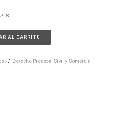
43-8
AR AL CARRITO
icas
/
Derecho Procesal Civil y Comercial