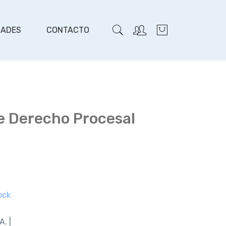
DADES
CONTACTO
e Derecho Procesal
ock
A. |