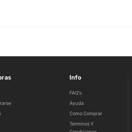
pras
Info
FAQ's
rarse
Ayuda
o
Como Comprar
Terminos Y
Condiciones