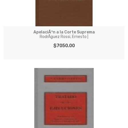
ApelaciÃ³n a la Corte Suprema
RodrÃ­guez Rossi, Ernesto |
$7050.00