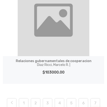
Relaciones gubernamentales de cooperacion
Diaz Ricci, Marcelo R. |
$103000.00
1
2
3
4
5
6
7