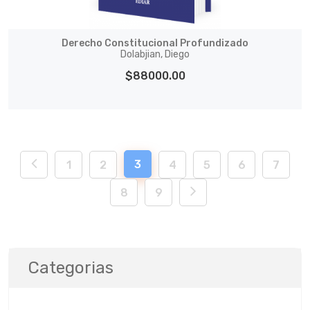
Derecho Constitucional Profundizado
Dolabjian, Diego
$88000.00
3
1
2
4
5
6
7
8
9
Categorias