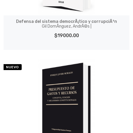
Defensa del sistema democrÃ¡tico y corrupciÃ³n
Gil DomÃ­nguez, AndrÃ©s |
$19000.00
NUEVO