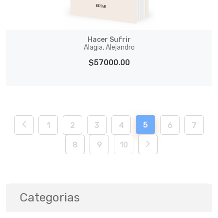
Hacer Sufrir
Alagia, Alejandro
$57000.00
5
1
2
3
4
6
7
8
9
10
Categorias